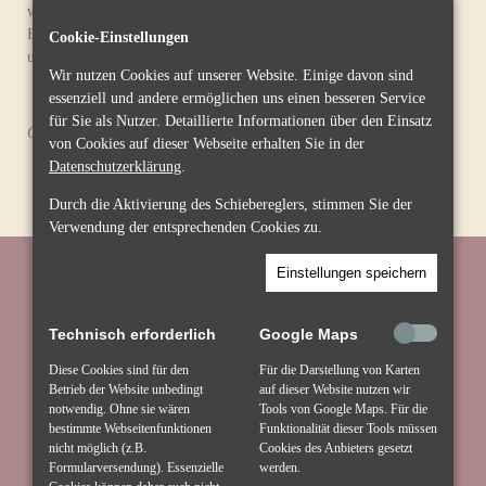
werden, bitten wir um einen entsprechenden Hinweis. Bei
Bekanntwerden von Rechtsverletzungen werden wir derartige Inhalte
Cookie-Einstellungen
umgehend entfernen.
Wir nutzen Cookies auf unserer Website. Einige davon sind
essenziell und andere ermöglichen uns einen besseren Service
für Sie als Nutzer. Detaillierte Informationen über den Einsatz
Quellenangaben:
eRecht24
von Cookies auf dieser Webseite erhalten Sie in der
Datenschutzerklärung
.
Durch die Aktivierung des Schiebereglers, stimmen Sie der
Verwendung der entsprechenden Cookies zu.
Pension Alte Schmiede
Einstellungen speichern
Familie Börner
Waldaer Straße 2
Technisch erforderlich
Google Maps
01561 Großenhain OT Zabeltitz
Diese Cookies sind für den
Für die Darstellung von Karten
Mobil: 0173 983 3335
Betrieb der Website unbedingt
auf dieser Website nutzen wir
notwendig. Ohne sie wären
Tools von Google Maps. Für die
bestimmte Webseitenfunktionen
Funktionalität dieser Tools müssen
info@alte-schmiede-zabeltitz.de
nicht möglich (z.B.
Cookies des Anbieters gesetzt
Formularversendung). Essenzielle
werden.