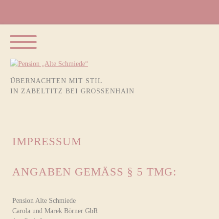
Navigation
STARTSEITE
überspringen
ÜBERNACHTEN MIT STIL
PENSION
IN ZABELTITZ BEI GROSSENHAIN
ZIMMER
PREISE
IMPRESSUM
ANFRAGE
ANREISE
ANGABEN GEMÄSS § 5 TMG:
Pension Alte Schmiede
Carola und Marek Börner GbR